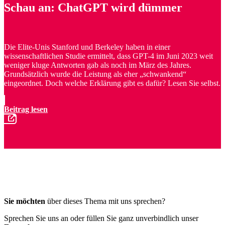
Schau an: ChatGPT wird dümmer
Die Elite-Unis Stanford und Berkeley haben in einer
wissenschaftlichen Studie ermittelt, dass GPT-4 im Juni 2023 weit
weniger kluge Antworten gab als noch im März des Jahres.
Grundsätzlich wurde die Leistung als eher „schwankend“
eingeordnet. Doch welche Erklärung gibt es dafür? Lesen Sie selbst.
Beitrag lesen
Sie möchten
über dieses Thema mit uns sprechen?
Sprechen Sie uns an oder füllen Sie ganz unverbindlich unser