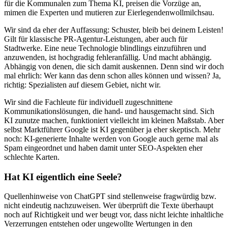
für die Kommunalen zum Thema KI, preisen die Vorzüge an,
mimen die Experten und mutieren zur Eierlegendenwollmilchsau.
Wir sind da eher der Auffassung: Schuster, bleib bei deinem Leisten!
Gilt für klassische PR-Agentur-Leistungen, aber auch für
Stadtwerke. Eine neue Technologie blindlings einzuführen und
anzuwenden, ist hochgradig fehleranfällig. Und macht abhängig.
Abhängig von denen, die sich damit auskennen. Denn sind wir doch
mal ehrlich: Wer kann das denn schon alles können und wissen? Ja,
richtig: Spezialisten auf diesem Gebiet, nicht wir.
Wir sind die Fachleute für individuell zugeschnittene
Kommunikationslösungen, die hand- und hausgemacht sind. Sich
KI zunutze machen, funktioniert vielleicht im kleinen Maßstab. Aber
selbst Marktführer Google ist KI gegenüber ja eher skeptisch. Mehr
noch: KI-generierte Inhalte werden von Google auch gerne mal als
Spam eingeordnet und haben damit unter SEO-Aspekten eher
schlechte Karten.
Hat KI eigentlich eine Seele?
Quellenhinweise von ChatGPT sind stellenweise fragwürdig bzw.
nicht eindeutig nachzuweisen. Wer überprüft die Texte überhaupt
noch auf Richtigkeit und wer beugt vor, dass nicht leichte inhaltliche
Verzerrungen entstehen oder ungewollte Wertungen in den