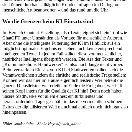
sie können durchaus alltägliche Kundenanfragen im Dialog auf
menschliche Art beantworten – und das rund um die Uhr.
Wo die Grenzen beim KI-Einsatz sind
Im Bereich Content-Erstellung, also Texte, eignet sich ein Tool wie
ChatGPT unter Umständen als Vorlage für menschliche Autoren.
Aber ohne die intelligente Fütterung der KI im Hinblick auf ein
möglichst optimales Ergebnis entstehen auch keine entsprechend
intelligenten Texte. In jedem Fall sollten diese von menschlicher,
natürlicher Intelligenz überprüft werden. Die Ära der Texter und
„Kommunikations-Handwerker“ ist also noch lange nicht vorbei.
Beim verstärkten Einsatz von KI bei Stadtwerken sollten sich die
Verantwortlichen zudem die ehrliche und realistische Frage stellen:
Können wir das hier im Hause eigentlich leisten? Wer betreut die
ganzen Dienstleister, wer erteilt am Ende die Freigaben, wer hält
seinen Kopf intern für die Qualität der KI hin? Denn noch haben
unsere Stadtwerke vor allem eines: ein turbulentes und
herausforderndes Tagesgeschäft, in das die vermeintlich schönen
Extras der digitalisierten Welt manchmal einfach noch nicht ganz so
hineinpassen.
Bilder: stock.adobe – Sönke Hayen/peach_adobe