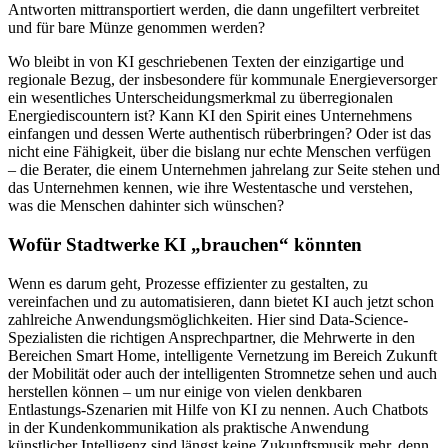
Antworten mittransportiert werden, die dann ungefiltert verbreitet
und für bare Münze genommen werden?
Wo bleibt in von KI geschriebenen Texten der einzigartige und
regionale Bezug, der insbesondere für kommunale Energieversorger
ein wesentliches Unterscheidungsmerkmal zu überregionalen
Energiediscountern ist? Kann KI den Spirit eines Unternehmens
einfangen und dessen Werte authentisch rüberbringen? Oder ist das
nicht eine Fähigkeit, über die bislang nur echte Menschen verfügen
– die Berater, die einem Unternehmen jahrelang zur Seite stehen und
das Unternehmen kennen, wie ihre Westentasche und verstehen,
was die Menschen dahinter sich wünschen?
Wofür Stadtwerke KI „brauchen“ könnten
Wenn es darum geht, Prozesse effizienter zu gestalten, zu
vereinfachen und zu automatisieren, dann bietet KI auch jetzt schon
zahlreiche Anwendungsmöglichkeiten. Hier sind Data-Science-
Spezialisten die richtigen Ansprechpartner, die Mehrwerte in den
Bereichen Smart Home, intelligente Vernetzung im Bereich Zukunft
der Mobilität oder auch der intelligenten Stromnetze sehen und auch
herstellen können – um nur einige von vielen denkbaren
Entlastungs-Szenarien mit Hilfe von KI zu nennen. Auch Chatbots
in der Kundenkommunikation als praktische Anwendung
künstlicher Intelligenz sind längst keine Zukunftsmusik mehr, denn