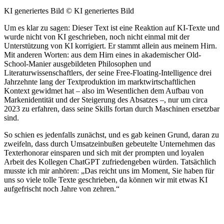
KI generiertes Bild
© KI generiertes Bild
Um es klar zu sagen: Dieser Text ist eine Reaktion auf KI-Texte und
wurde nicht von KI geschrieben, noch nicht einmal mit der
Unterstützung von KI korrigiert. Er stammt allein aus meinem Hirn.
Mit anderen Worten: aus dem Hirn eines in akademischer Old-
School-Manier ausgebildeten Philosophen und
Literaturwissenschaftlers, der seine Free-Floating-Intelligence drei
Jahrzehnte lang der Textproduktion im marktwirtschaftlichen
Kontext gewidmet hat – also im Wesentlichen dem Aufbau von
Markenidentität und der Steigerung des Absatzes –, nur um circa
2023 zu erfahren, dass seine Skills fortan durch Maschinen ersetzbar
sind.
So schien es jedenfalls zunächst, und es gab keinen Grund, daran zu
zweifeln, dass durch Umsatzeinbußen gebeutelte Unternehmen das
Texterhonorar einsparen und sich mit der prompten und loyalen
Arbeit des Kollegen ChatGPT zufriedengeben würden. Tatsächlich
musste ich mir anhören: „Das reicht uns im Moment, Sie haben für
uns so viele tolle Texte geschrieben, da können wir mit etwas KI
aufgefrischt noch Jahre von zehren.“