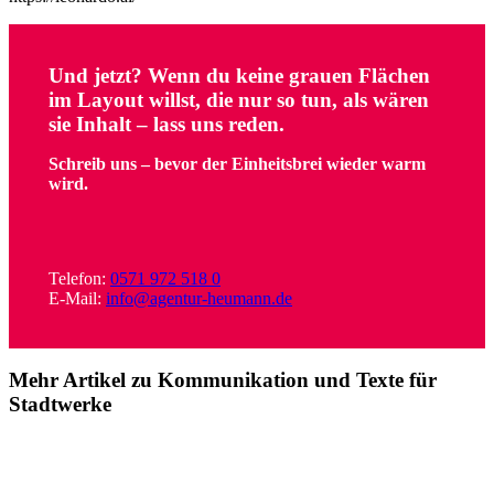
Und jetzt?
Wenn du keine grauen Flächen
im Layout willst, die nur so tun, als wären
sie Inhalt – lass uns reden.
Schreib uns – bevor der Einheitsbrei wieder warm
wird.
Telefon:
0571 972 518 0
E-Mail:
info@agentur-heumann.de
Mehr Artikel zu Kommunikation und Texte für
Stadtwerke