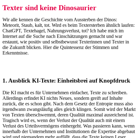
Texter sind keine Dinosaurier
Wir alle kennen die Geschichte vom Aussterben der Dinos:
Meteorit, Staub, kalt, tot. Wird es beim Textersterben ähnlich laufen:
ChatGPT, Textehagel, Nahrungsverlust, tot? Ich habe mich im
Internet auf die Suche nach Einschätzungen gemacht und war
erstaunt, wie positiv und selbstbewusst Texterinnen und Texter in
die Zukunft blicken. Hier die Quintessenz der Stimmen und
Erkenntnisse.
1. Ausblick KI-Texte: Einheitsbrei auf Knopfdruck
Die KI macht es für Unternehmen einfacher, Texte zu schreiben.
Allerdings erfindet KI nichts Neues, sondern greift auf Inhalte
zurück, die es schon gibt. Nach dem Gesetz der Entropie muss also
irgendwann zwangsläufig alles gleich klingen. Somit wird der Markt
von Texten überschwemmt, deren Qualität maximal ausreichend ist.
Tragisch wird es, wenn der Verlust der Qualität auch mit einem
Verlust des Urteilsvermögens einhergeht. Was passieren kann, wenn
innerhalb der Unternehmen und Institutionen die Expertise abgebaut
wird und niemandem mehr auffällt, dass die Texte keinen Leser