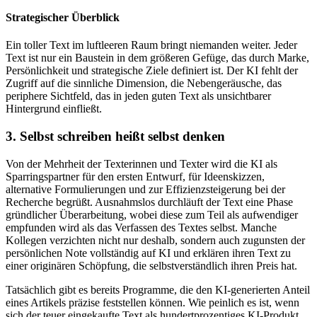
Strategischer Überblick
Ein toller Text im luftleeren Raum bringt niemanden weiter. Jeder
Text ist nur ein Baustein in dem größeren Gefüge, das durch Marke,
Persönlichkeit und strategische Ziele definiert ist. Der KI fehlt der
Zugriff auf die sinnliche Dimension, die Nebengeräusche, das
periphere Sichtfeld, das in jeden guten Text als unsichtbarer
Hintergrund einfließt.
3. Selbst schreiben heißt selbst denken
Von der Mehrheit der Texterinnen und Texter wird die KI als
Sparringspartner für den ersten Entwurf, für Ideenskizzen,
alternative Formulierungen und zur Effizienzsteigerung bei der
Recherche begrüßt. Ausnahmslos durchläuft der Text eine Phase
gründlicher Überarbeitung, wobei diese zum Teil als aufwendiger
empfunden wird als das Verfassen des Textes selbst. Manche
Kollegen verzichten nicht nur deshalb, sondern auch zugunsten der
persönlichen Note vollständig auf KI und erklären ihren Text zu
einer originären Schöpfung, die selbstverständlich ihren Preis hat.
Tatsächlich gibt es bereits Programme, die den KI-generierten Anteil
eines Artikels präzise feststellen können. Wie peinlich es ist, wenn
sich der teuer eingekaufte Text als hundertprozentiges KI-Produkt