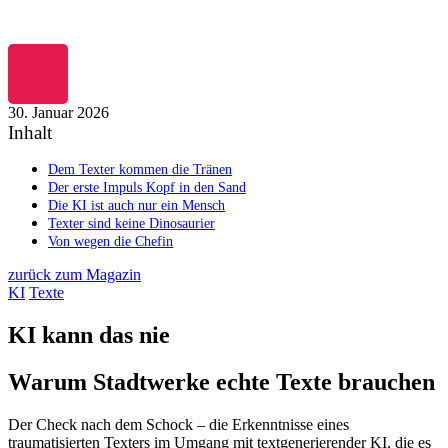
Zum
Inhalt
springen
30. Januar 2026
Inhalt
Dem Texter kommen die Tränen
Der erste Impuls Kopf in den Sand
Die KI ist auch nur ein Mensch
Texter sind keine Dinosaurier
Von wegen die Chefin
zurück zum Magazin
KI
Texte
KI kann das nie
Warum Stadtwerke echte Texte brauchen
Der Check nach dem Schock – die Erkenntnisse eines
traumatisierten Texters im Umgang mit textgenerierender KI, die es